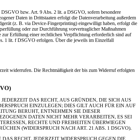
t. a DSGVO bzw. Art. 9 Abs. 2 lit. a DSGVO, sofern besondere
ogener Daten in Drittstaaten erfolgt die Datenverarbeitung außerdem
rät (z. B. via Device-Fingerprinting) eingewilligt haben, erfolgt die
ragserfüllung oder zur Durchführung vorvertraglicher Maßnahmen
zur Erfüllung einer rechtlichen Verpflichtung erforderlich sind auf
. 1 lit. f DSGVO erfolgen. Über die jeweils im Einzelfall
erzeit widerrufen. Die Rechtmäßigkeit der bis zum Widerruf erfolgten
GVO)
 JEDERZEIT DAS RECHT, AUS GRÜNDEN, DIE SICH AUS
RSPRUCH EINZULEGEN; DIES GILT AUCH FÜR EIN AUF
ITUNG BERUHT, ENTNEHMEN SIE DIESER
ZOGENEN DATEN NICHT MEHR VERARBEITEN, ES SEI
TERESSEN, RECHTE UND FREIHEITEN ÜBERWIEGEN
HEN (WIDERSPRUCH NACH ART. 21 ABS. 1 DSGVO).
 DAS RECHT, JEDERZEIT WIDERSPRUCH GEGEN DIE