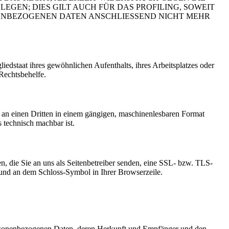
EN; DIES GILT AUCH FÜR DAS PROFILING, SOWEIT
NENBEZOGENEN DATEN ANSCHLIESSEND NICHT MEHR
edstaat ihres gewöhnlichen Aufenthalts, ihres Arbeitsplatzes oder
Rechtsbehelfe.
er an einen Dritten in einem gängigen, maschinenlesbaren Format
s technisch machbar ist.
n, die Sie an uns als Seitenbetreiber senden, eine SSL- bzw. TLS-
t und an dem Schloss-Symbol in Ihrer Browserzeile.
personenbezogenen Daten, deren Herkunft und Empfänger und den