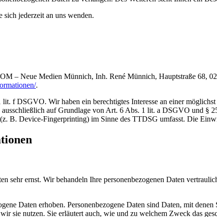
sich jederzeit an uns wenden.
.COM – Neue Medien Münnich, Inh. René Münnich, Hauptstraße 68, 0274
formationen/
.
lit. f DSGVO. Wir haben ein berechtigtes Interesse an einer möglichst 
ng ausschließlich auf Grundlage von Art. 6 Abs. 1 lit. a DSGVO und §
(z. B. Device-Fingerprinting) im Sinne des TTDSG umfasst. Die Einwill
ationen
ten sehr ernst. Wir behandeln Ihre personenbezogenen Daten vertrauli
ene Daten erhoben. Personenbezogene Daten sind Daten, mit denen Sie
wir sie nutzen. Sie erläutert auch, wie und zu welchem Zweck das gesc