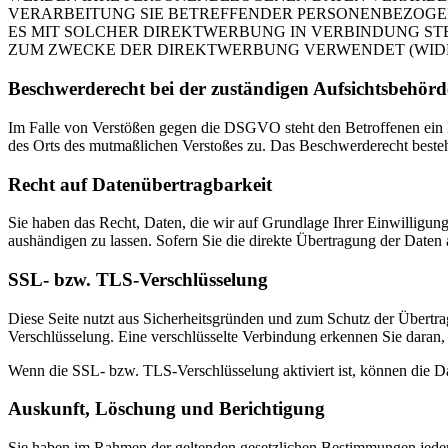
VERARBEITUNG SIE BETREFFENDER PERSONENBEZOGEN
ES MIT SOLCHER DIREKTWERBUNG IN VERBINDUNG ST
ZUM ZWECKE DER DIREKTWERBUNG VERWENDET (WIDERS
Beschwerde­recht bei der zuständigen Aufsichts­behörd
Im Falle von Verstößen gegen die DSGVO steht den Betroffenen ein Be
des Orts des mutmaßlichen Verstoßes zu. Das Beschwerderecht besteht
Recht auf Daten­übertrag­barkeit
Sie haben das Recht, Daten, die wir auf Grundlage Ihrer Einwilligung 
aushändigen zu lassen. Sofern Sie die direkte Übertragung der Daten a
SSL- bzw. TLS-Verschlüsselung
Diese Seite nutzt aus Sicherheitsgründen und zum Schutz der Übertrag
Verschlüsselung. Eine verschlüsselte Verbindung erkennen Sie daran, 
Wenn die SSL- bzw. TLS-Verschlüsselung aktiviert ist, können die Dat
Auskunft, Löschung und Berichtigung
Sie haben im Rahmen der geltenden gesetzlichen Bestimmungen jeder