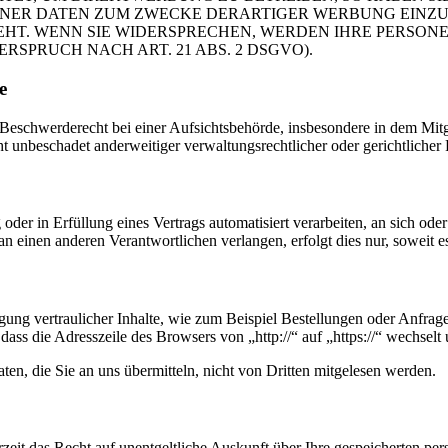
ER DATEN ZUM ZWECKE DERARTIGER WERBUNG EINZULEG
EHT. WENN SIE WIDERSPRECHEN, WERDEN IHRE PERSO
PRUCH NACH ART. 21 ABS. 2 DSGVO).
e
schwerderecht bei einer Aufsichtsbehörde, insbesondere in dem Mitgli
 unbeschadet anderweitiger verwaltungsrechtlicher oder gerichtlicher 
oder in Erfüllung eines Vertrags automatisiert verarbeiten, an sich od
n einen anderen Verantwortlichen verlangen, erfolgt dies nur, soweit e
ung vertraulicher Inhalte, wie zum Beispiel Bestellungen oder Anfrage
dass die Adresszeile des Browsers von „http://“ auf „https://“ wechsel
en, die Sie an uns übermitteln, nicht von Dritten mitgelesen werden.
zeit das Recht auf unentgeltliche Auskunft über Ihre gespeicherten 