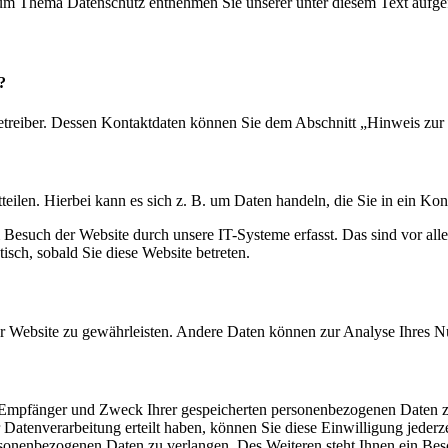
 zum Thema Datenschutz entnehmen Sie unserer unter diesem Text aufge
?
etreiber. Dessen Kontaktdaten können Sie dem Abschnitt „Hinweis zur 
eilen. Hierbei kann es sich z. B. um Daten handeln, die Sie in ein Ko
esuch der Website durch unsere IT-Systeme erfasst. Das sind vor alle
isch, sobald Sie diese Website betreten.
 der Website zu gewährleisten. Andere Daten können zur Analyse Ihres 
t, Empfänger und Zweck Ihrer gespeicherten personenbezogenen Daten z
Datenverarbeitung erteilt haben, können Sie diese Einwilligung jederz
sonenbezogenen Daten zu verlangen. Des Weiteren steht Ihnen ein Besc