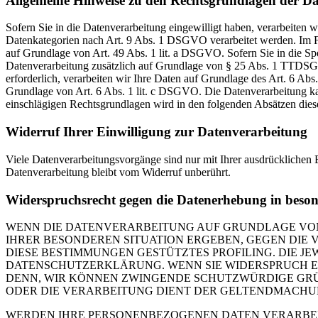
Allgemeine Hinweise zu den Rechtsgrundlagen der Da
Sofern Sie in die Datenverarbeitung eingewilligt haben, verarbeiten
Datenkategorien nach Art. 9 Abs. 1 DSGVO verarbeitet werden. Im Fa
auf Grundlage von Art. 49 Abs. 1 lit. a DSGVO. Sofern Sie in die Spe
Datenverarbeitung zusätzlich auf Grundlage von § 25 Abs. 1 TTDSG. 
erforderlich, verarbeiten wir Ihre Daten auf Grundlage des Art. 6 Abs
Grundlage von Art. 6 Abs. 1 lit. c DSGVO. Die Datenverarbeitung kann
einschlägigen Rechtsgrundlagen wird in den folgenden Absätzen diese
Widerruf Ihrer Einwilligung zur Datenverarbeitung
Viele Datenverarbeitungsvorgänge sind nur mit Ihrer ausdrücklichen E
Datenverarbeitung bleibt vom Widerruf unberührt.
Widerspruchsrecht gegen die Datenerhebung in beso
WENN DIE DATENVERARBEITUNG AUF GRUNDLAGE VON ART
IHRER BESONDEREN SITUATION ERGEBEN, GEGEN DIE 
DIESE BESTIMMUNGEN GESTÜTZTES PROFILING. DIE J
DATENSCHUTZERKLÄRUNG. WENN SIE WIDERSPRUCH EI
DENN, WIR KÖNNEN ZWINGENDE SCHUTZWÜRDIGE GRÜN
ODER DIE VERARBEITUNG DIENT DER GELTENDMACHUN
WERDEN IHRE PERSONENBEZOGENEN DATEN VERARBEITE