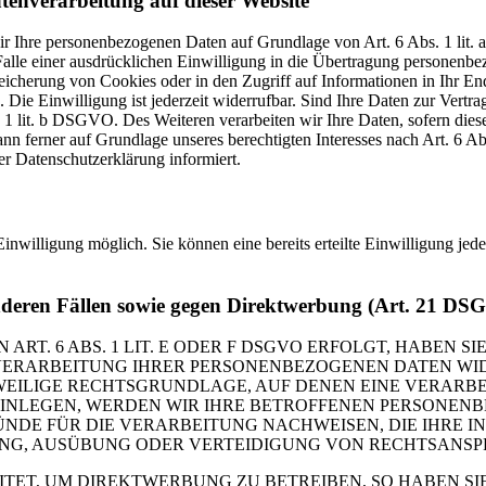
tenverarbeitung auf dieser Website
 wir Ihre personenbezogenen Daten auf Grundlage von Art. 6 Abs. 1 li
lle einer ausdrücklichen Einwilligung in die Übertragung personenbez
icherung von Cookies oder in den Zugriff auf Informationen in Ihr Endge
Die Einwilligung ist jederzeit widerrufbar. Sind Ihre Daten zur Vert
. 1 lit. b DSGVO. Des Weiteren verarbeiten wir Ihre Daten, sofern diese 
 ferner auf Grundlage unseres berechtigten Interesses nach Art. 6 Abs
r Datenschutzerklärung informiert.
inwilligung möglich. Sie können eine bereits erteilte Einwilligung jed
nderen Fällen sowie gegen Direktwerbung (Art. 21 DS
. 6 ABS. 1 LIT. E ODER F DSGVO ERFOLGT, HABEN SIE
VERARBEITUNG IHRER PERSONENBEZOGENEN DATEN WIDE
EWEILIGE RECHTSGRUNDLAGE, AUF DENEN EINE VERARBE
NLEGEN, WERDEN WIR IHRE BETROFFENEN PERSONENBE
DE FÜR DIE VERARBEITUNG NACHWEISEN, DIE IHRE IN
G, AUSÜBUNG ODER VERTEIDIGUNG VON RECHTSANSPRÜC
T, UM DIREKTWERBUNG ZU BETREIBEN, SO HABEN SIE