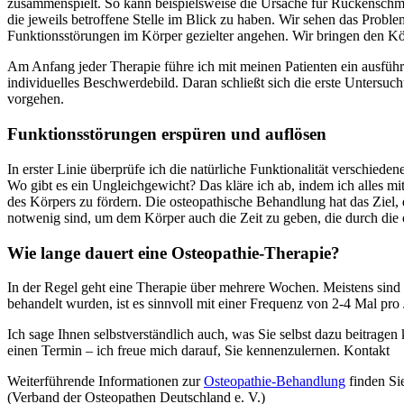
zusammenspielt. So kann beispielsweise die Ursache für Rückenschme
die jeweils betroffene Stelle im Blick zu haben. Wir sehen das Prob
Funktionsstörungen im Körper gezielter angehen. Wir bringen den Kö
Am Anfang jeder Therapie führe ich mit meinen Patienten ein ausführ
individuelles Beschwerdebild. Daran schließt sich die erste Untersu
vorgehen.
Funktionsstörungen erspüren und auflösen
In erster Linie überprüfe ich die natürliche Funktionalität versch
Wo gibt es ein Ungleichgewicht? Das kläre ich ab, indem ich alles mi
des Körpers zu fördern. Die osteopathische Behandlung hat das Ziel
notwenig sind, um dem Körper auch die Zeit zu geben, die durch die
Wie lange dauert eine Osteopathie-Therapie?
In der Regel geht eine Therapie über mehrere Wochen. Meistens sind
behandelt wurden, ist es sinnvoll mit einer Frequenz von 2-4 Mal pr
Ich sage Ihnen selbstverständlich auch, was Sie selbst dazu beitrage
einen Termin – ich freue mich darauf, Sie kennenzulernen. Kontakt
Weiterführende Informationen zur
Osteopathie-Behandlung
finden Si
(Verband der Osteopathen Deutschland e. V.)