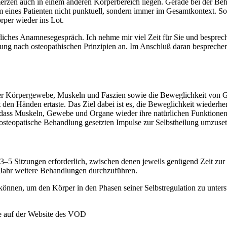
rzen auch in einem anderen Körperbereich liegen. Gerade bei der Beh
lem eines Patienten nicht punktuell, sondern immer im Gesamtkontext. 
rper wieder ins Lot.
liches Anamnesegespräch. Ich nehme mir viel Zeit für Sie und besprech
chung nach osteopathischen Prinzipien an. Im Anschluß daran bespreche
iedener Körpergewebe, Muskeln und Faszien sowie die Beweglichkeit v
t den Händen ertaste. Das Ziel dabei ist es, die Beweglichkeit wieder
, dass Muskeln, Gewebe und Organe wieder ihre natürlichen Funktionen
 osteopatische Behandlung gesetzten Impulse zur Selbstheilung umzuset
 3–5 Sitzungen erforderlich, zwischen denen jeweils genügend Zeit zu
o Jahr weitere Behandlungen durchzuführen.
n können, um den Körper in den Phasen seiner Selbstregulation zu unters
e auf der Website des VOD