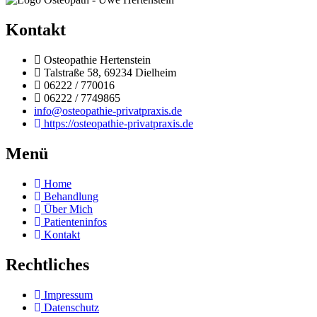
Kontakt
Osteopathie Hertenstein
Talstraße 58, 69234 Dielheim
06222 / 770016
06222 / 7749865
info@osteopathie-privatpraxis.de
https://osteopathie-privatpraxis.de
Menü
Home
Behandlung
Über Mich
Patienteninfos
Kontakt
Rechtliches
Impressum
Datenschutz